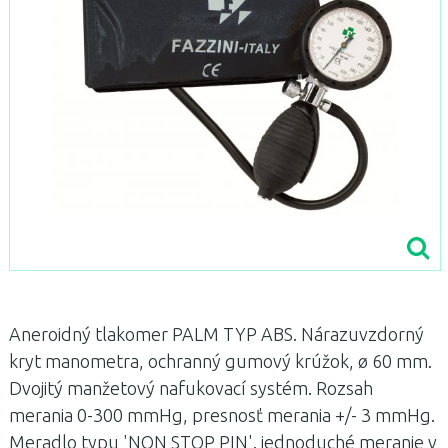
Aneroidný tlakomer PALM TYP ABS. Nárazuvzdorný
kryt manometra, ochranný gumový krúžok, ø 60 mm.
Dvojitý manžetový nafukovací systém. Rozsah
merania 0-300 mmHg, presnosť merania +/- 3 mmHg.
Meradlo typu 'NON STOP PIN'. jednoduché meranie v