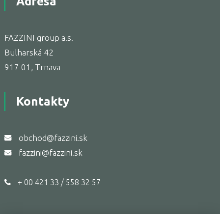
Adresa
FAZZINI group a.s.
Bulharská 42
917 01, Trnava
Kontakty
obchod@fazzini.sk
fazzini@fazzini.sk
+ 00 421 33 / 558 32 57