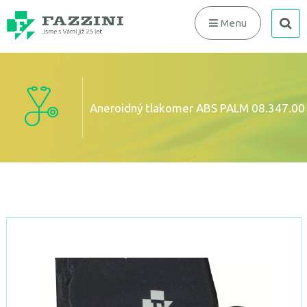
search
Menu
Aneroidný tlakomer ABS PALM 08.347.00