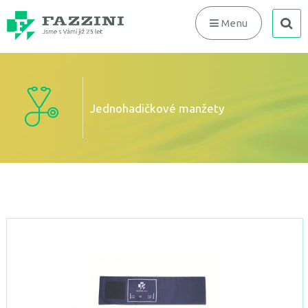
search
Menu
Jednohadičkové manžety