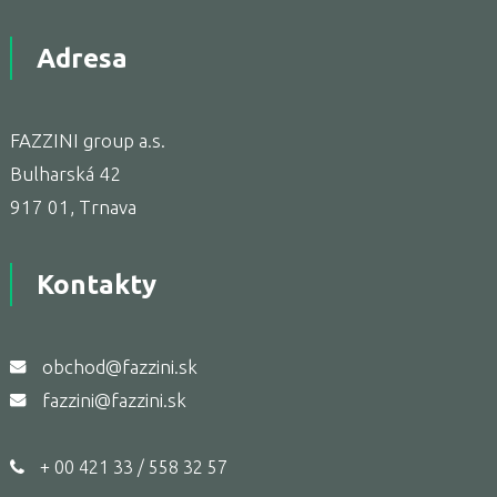
Adresa
FAZZINI group a.s.
Bulharská 42
917 01, Trnava
Kontakty
obchod@fazzini.sk
fazzini@fazzini.sk
+ 00 421 33 / 558 32 57