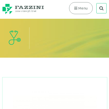
search
Menu
Laryngoskop MC-INTOSH lyžica vláknová optika 100028