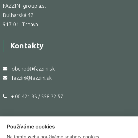
FAZZINI group a.s.
Bulharská 42
917 01, Trnava
Kontakty
obchod@fazzini.sk
fazzini@fazzini.sk
+ 00 421 33 / 558 32 57
Používáme cookies
Copyright © 2017,
Fazzini.sk
Na tomto webu používáme soubory cookies.