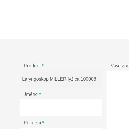
Produkt
*
Vaše zp
Jméno
*
Příjmení
*