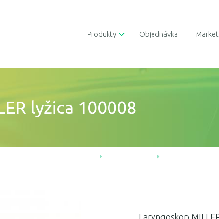
Produkty
Objednávka
Market
ER lyžica 100008
Úvod
Produkty
Diagnostické
Laryngoskop MILLER 