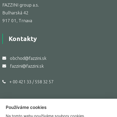
FAZZINI group a.s.
Bulharská 42
917 01, Trnava
Kontakty
obchod@fazzini.sk
fazzini@fazzini.sk
+ 00 421 33 / 558 32 57
Používáme cookies
Copyright © 2017,
Fazzini.sk
Na tomto webu používáme soubory cookies.