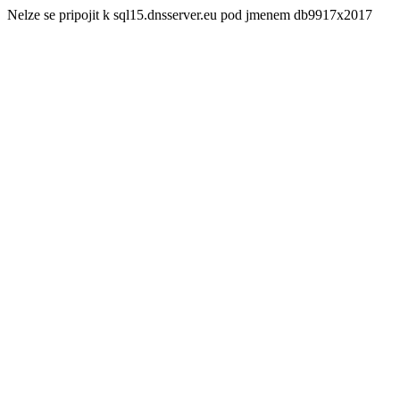
Nelze se pripojit k sql15.dnsserver.eu pod jmenem db9917x2017