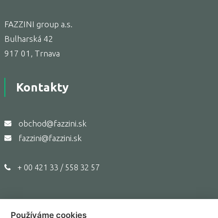
FAZZINI group a.s.
Bulharská 42
917 01, Trnava
Kontakty
obchod@fazzini.sk
fazzini@fazzini.sk
+ 00 421 33 / 558 32 57
Používáme cookies