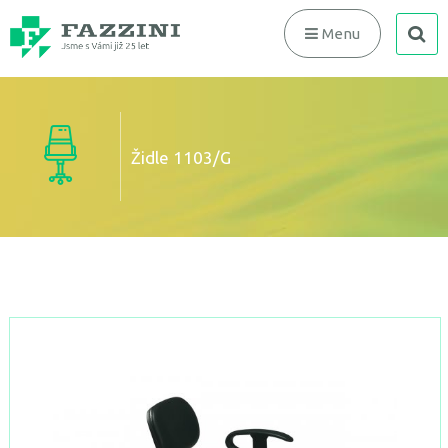
search
Menu
Židle 1103/G