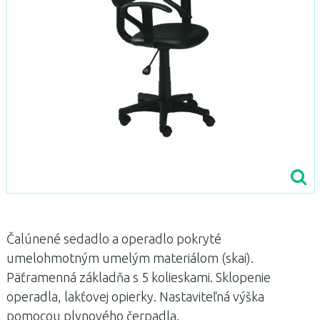
Čalúnené sedadlo a operadlo pokryté
umelohmotným umelým materiálom (skai).
Päťramenná základňa s 5 kolieskami. Sklopenie
operadla, lakťovej opierky. Nastaviteľná výška
pomocou plynového čerpadla.