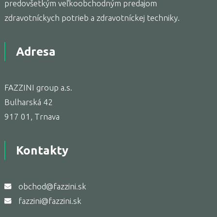
predovšetkým veľkoobchodným predajom
zdravotníckych potrieb a zdravotníckej techniky.
Adresa
FAZZINI group a.s.
Bulharská 42
917 01, Trnava
Kontakty
obchod@fazzini.sk
fazzini@fazzini.sk