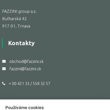
FAZZINI group a.s.
Bulharská 42
917 01, Trnava
Kontakty
obchod@fazzini.sk
fazzini@fazzini.sk
+ 00 421 33 / 558 32 57
Používáme cookies