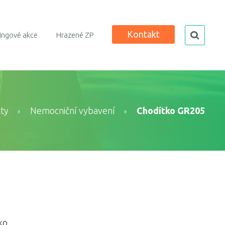
Kontakt
search
ingové akce
Hrazené ZP
ty
Nemocniční vybavení
Chodítko GR205
ko