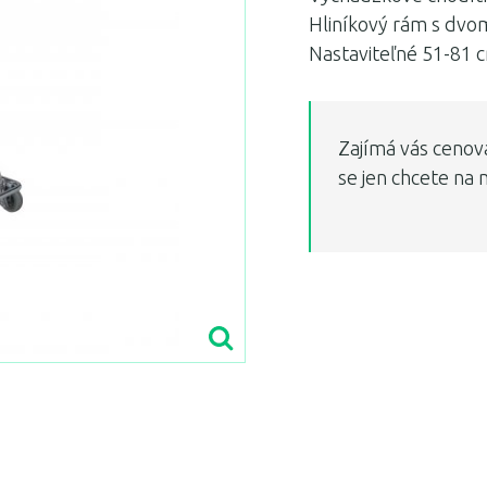
Hliníkový rám s dvom
Nastaviteľné 51-81 
Zajímá vás cenov
se jen chcete na 