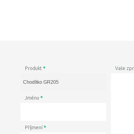
Produkt
*
Vaše zp
Jméno
*
Příjmení
*