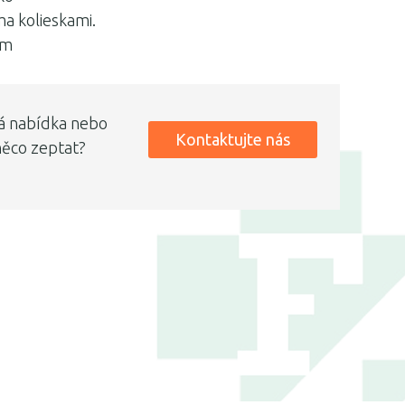
a kolieskami.
cm
á nabídka nebo
Kontaktujte nás
něco zeptat?