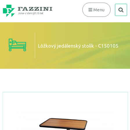
search
Menu
Lôžkový jedálenský stolík - C150105