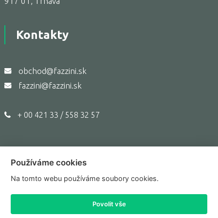
917 01, Trnava
Kontakty
obchod@fazzini.sk
fazzini@fazzini.sk
+ 00 421 33 / 558 32 57
Používáme cookies
Copyright © 2017,
Fazzini.sk
Na tomto webu používáme soubory cookies.
Prepnúť do klasického zobrazenia
Povolit vše
Tvorba webu Shopea.cz