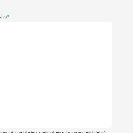
ráva
*
ormuláře souhlasím s
podmínkami ochrany osobních údajů
.