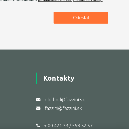
Kontakty
obchod@fazzini.sk
fazzini@fazzini.sk
+ 00 421 33 / 558 32 57