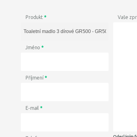
Produkt
*
Vaše zp
Jméno
*
Příjmení
*
E-mail
*
Odesláním f