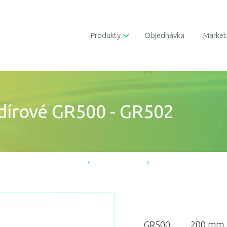
Produkty
Objednávka
Market
 dírové GR500 - GR502
Úvod
Produkty
Nemocniční vyb
GR500 ........ 200 mm