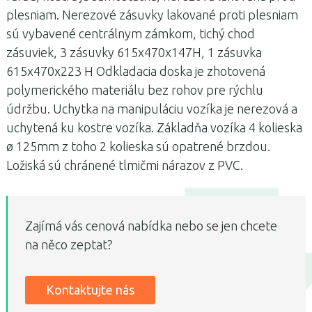
plesniam. Nerezové zásuvky lakované proti plesniam
sú vybavené centrálnym zámkom, tichý chod
zásuviek, 3 zásuvky 615x470x147H, 1 zásuvka
615x470x223 H Odkladacia doska je zhotovená
polymerického materiálu bez rohov pre rýchlu
údržbu. Uchytka na manipuláciu vozíka je nerezová a
uchytená ku kostre vozíka. Základňa vozíka 4 kolieska
ø 125mm z toho 2 kolieska sú opatrené brzdou.
Ložiská sú chránené tlmičmi nárazov z PVC.
Zajímá vás cenová nabídka nebo se jen chcete
na něco zeptat?
Kontaktujte nás