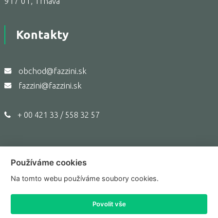
917 01, Trnava
Kontakty
obchod@fazzini.sk
fazzini@fazzini.sk
+ 00 421 33 / 558 32 57
Používáme cookies
Copyright © 2017,
Fazzini.sk
Na tomto webu používáme soubory cookies.
Prepnúť do klasického zobrazenia
Povolit vše
Tvorba webu Shopea.cz