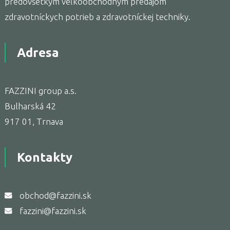
predovšetkým veľkoobchodným predajom
zdravotníckych potrieb a zdravotníckej techniky.
Adresa
FAZZINI group a.s.
Bulharská 42
917 01, Trnava
Kontakty
obchod@fazzini.sk
fazzini@fazzini.sk