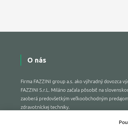
O nás
Firma FAZZINI group a.s. ako výhradný dovozca výr
FAZZINI S.r.L. Miláno začala pôsobiť na slovensko
zaoberá predovšetkým veľkoobchodným predajom 
zdravotníckej techniky.
Pou