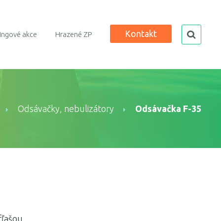
Kontakt
search
ingové akce
Hrazené ZP
Odsávačky, nebulizátory
Odsávačka F-35
fľašou