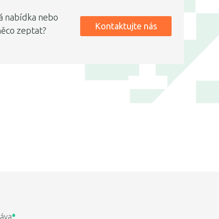
á nabídka nebo
Kontaktujte nás
něco zeptat?
ráva
*