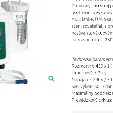
Prenosný sací stroj p
ošetrenie, s výkon
ABS, ľahké, ľahko sa 
sterilizovateľná, s
nasávania, vákuový
súpravou rúrok. 230V
Technické parametr
Rozmery: d 450 x š 
Hmotnosť: 5,3 kg
Napájanie: 230V / 5
Sací výkon: 50 l / min
Maximálny podtlak:
Prevádzkový cyklus: