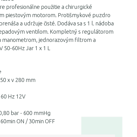
re profesionálne použitie a chirurgické
ným piestovým motorom. Protišmykové puzdro
prenáša a udržuje čisté. Dodáva sa s 1 l. nádoba
 prepadovým ventilom. Kompletný s regulátorom
m manometrom, jednorazovým filtrom a
 50-60Hz Jar 1 x 1 L
e
150 x v 280 mm
0-60 Hz 12V
 0,80 bar - 600 mmHg
 60min ON / 30min OFF