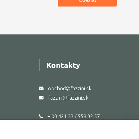
Kontakty
obchod@fazzini.sk
fazzini@fazzini.sk
+ 00 421 33 / 558 32 57