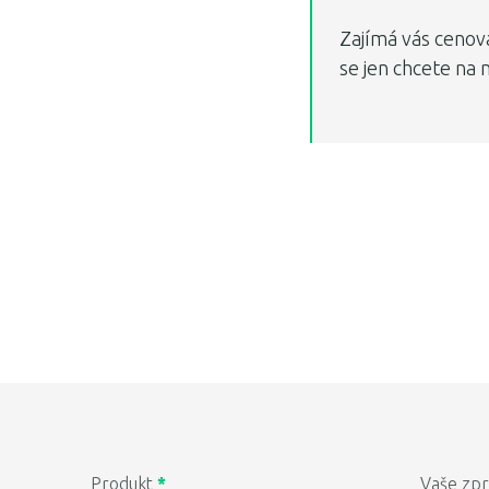
Zajímá vás cenov
se jen chcete na 
Produkt
*
Vaše zp