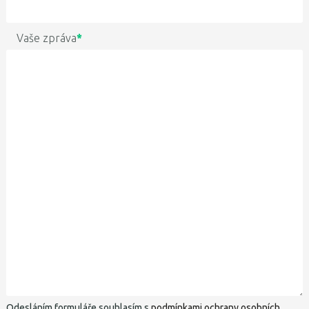
Vaše zpráva
*
Odesláním formuláře souhlasím s
podmínkami ochrany osobních