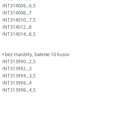
INT314006...6,5
INT314008...7
INT314010...7,5
INT314012...8
INT314014...8,5
• bez manžety, balenie 10 kusov
INT313990...2,5
INT313992...3
INT313994...3,5
INT313996...4
INT313998...4,5