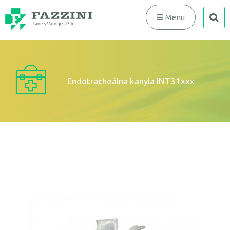
search
Menu
Endotracheálna kanyla INT31xxx