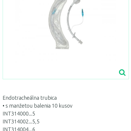
Endotracheálna trubica
• s manžetou balenia 10 kusov
INT314000...5
INT314002...5,5
INT314004...6