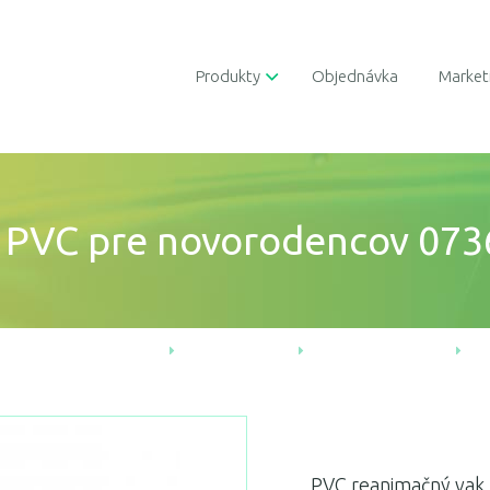
Produkty
Objednávka
Market
z PVC pre novorodencov 07
Úvod
Produkty
První pomoc
PVC reanimačný vak