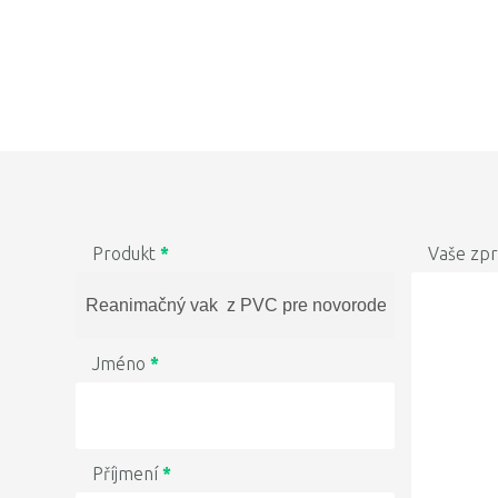
Produkt
*
Vaše zp
Jméno
*
Příjmení
*