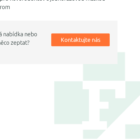
árom
á nabídka nebo
Kontaktujte nás
něco zeptat?