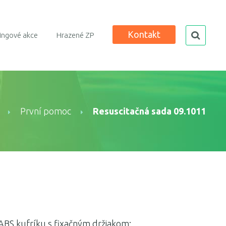
Kontakt
search
ingové akce
Hrazené ZP
První pomoc
Resuscitačná sada 09.1011
ABS kufríku s fixačným držiakom: