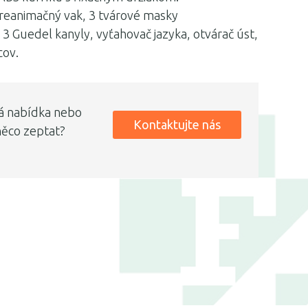
reanimačný vak, 3 tvárové masky
3 Guedel kanyly, vyťahovač jazyka, otvárač úst,
cov.
á nabídka nebo
Kontaktujte nás
něco zeptat?