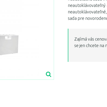
neautoklávovateľný 
neautoklávovateľné, 
sada pre novoroden
Zajímá vás cenov
se jen chcete na 