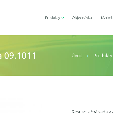
Produkty
Objednávka
Market
a 09.1011
Úvod
Produkty
Resuscitačná sada v 