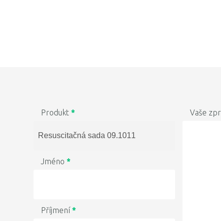
Produkt
*
Vaše zp
Jméno
*
Příjmení
*