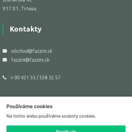
917 01, Trnava
Kontakty
obchod@fazzini.sk
fazzini@fazzini.sk
+ 00 421 33 / 558 32 57
Používáme cookies
Copyright © 2017,
Fazzini.sk
Na tomto webu používáme soubory cookies.
Prepnúť do klasického zobrazenia
Povolit vše