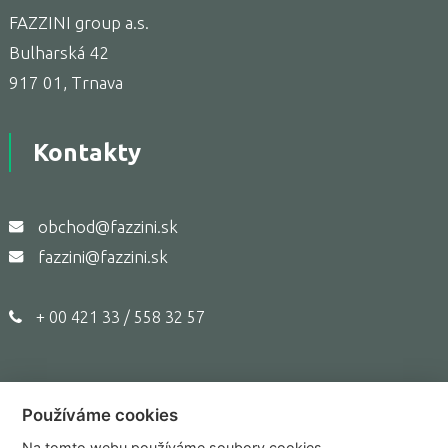
FAZZINI group a.s.
Bulharská 42
917 01, Trnava
Kontakty
obchod@fazzini.sk
fazzini@fazzini.sk
+ 00 421 33 / 558 32 57
Používáme cookies
Copyright © 2017,
Fazzini.sk
Na tomto webu používáme soubory cookies.