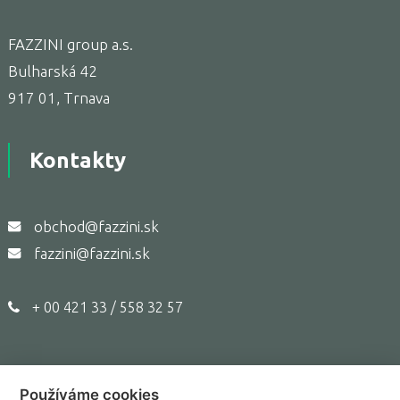
FAZZINI group a.s.
Bulharská 42
917 01, Trnava
Kontakty
obchod@fazzini.sk
fazzini@fazzini.sk
+ 00 421 33 / 558 32 57
Používáme cookies