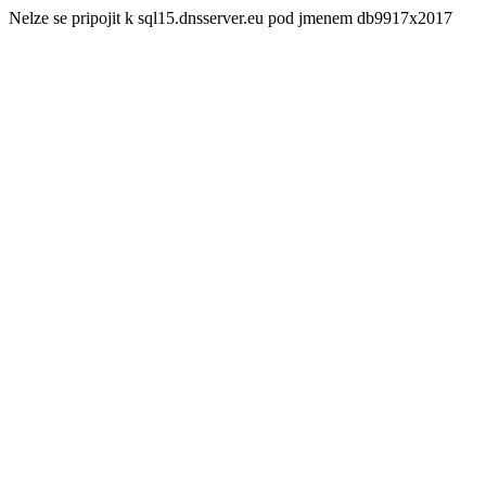
Nelze se pripojit k sql15.dnsserver.eu pod jmenem db9917x2017