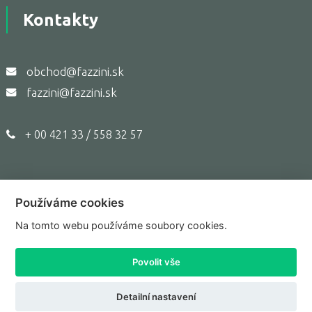
Kontakty
obchod@fazzini.sk
fazzini@fazzini.sk
+ 00 421 33 / 558 32 57
Používáme cookies
Copyright © 2017,
Fazzini.sk
Na tomto webu používáme soubory cookies.
Prepnúť do klasického zobrazenia
Povolit vše
Tvorba webu Shopea.cz
Detailní nastavení
Upravit nastavenie cookies