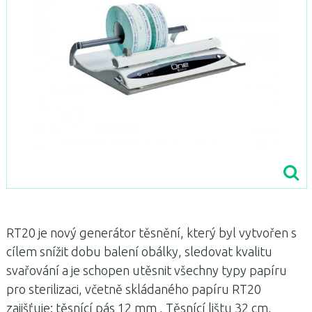
RT20 je nový generátor těsnění, který byl vytvořen s
cílem snížit dobu balení obálky, sledovat kvalitu
svařování a je schopen utěsnit všechny typy papíru
pro sterilizaci, včetně skládaného papíru RT20
zajišťuje: těsnící pás 12 mm
, Těsnící lištu 32 cm,