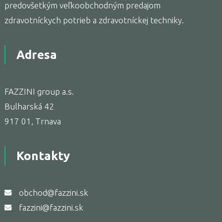
predovšetkým veľkoobchodným predajom
zdravotníckych potrieb a zdravotníckej techniky.
Adresa
FAZZINI group a.s.
Bulharská 42
917 01, Trnava
Kontakty
obchod@fazzini.sk
fazzini@fazzini.sk