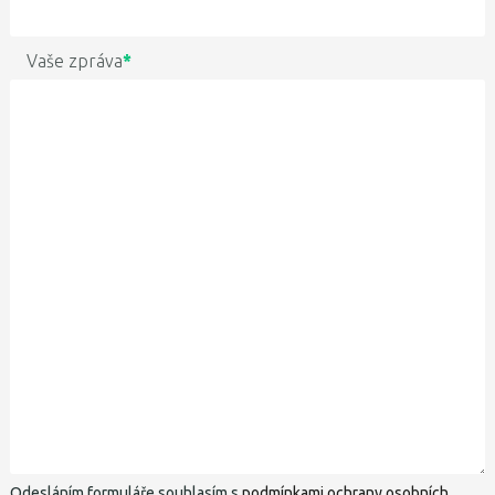
Vaše zpráva
*
Odesláním formuláře souhlasím s
podmínkami ochrany osobních