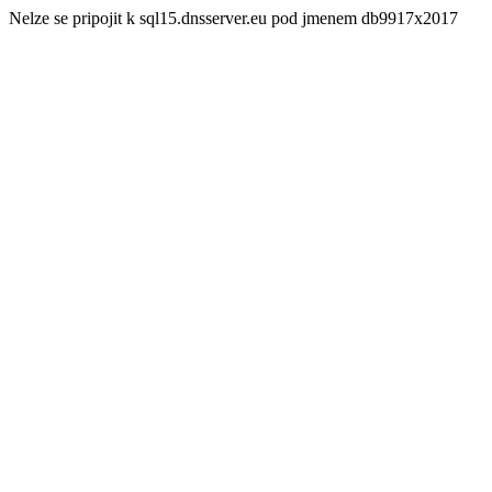
Nelze se pripojit k sql15.dnsserver.eu pod jmenem db9917x2017