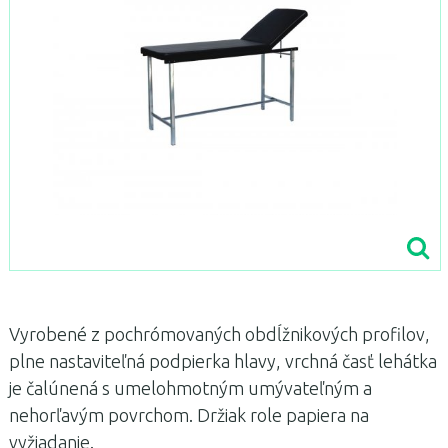
Vyrobené z pochrómovaných obdĺžnikových profilov,
plne nastaviteľná podpierka hlavy, vrchná časť lehátka
je čalúnená s umelohmotným umývateľným a
nehorľavým povrchom. Držiak role papiera na
vyžiadanie.