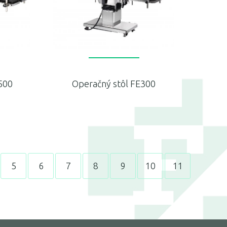
500
Operačný stôl FE300
5
6
7
8
9
10
11