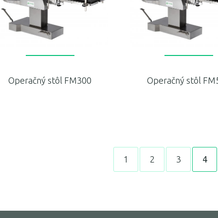
Operačný stôl FM300
Operačný stôl FM
1
2
3
4